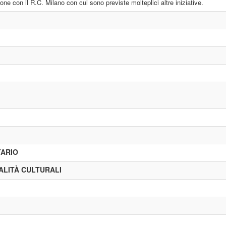
ne con il R.C. Milano con cui sono previste molteplici altre iniziative.
TARIO
NALITÀ CULTURALI