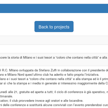
Back to projects
cere la storia di Milano e i suoi tesori a “coloro che contano nella città” e a
 R.C. Milano sviluppata da Stefano Zuffi in collaborazione con il presidente de
no e Milano Nord quest’ultimo club ha aderito e fatto propria l’iniziativa.
ilano e i suoi tesori a “coloro che contano nella città” e alla stampa ed è il p
i far sì che la stampa e i media in generale si interessino maggiormente della
nedì alle 21, gratuite ed aperte a tutti; il ciclo di conferenze è già operativo,
timanale.
tion; il club provvedere invece agli oratori e alle locandine.
i delle conferenze e sostituirà alcune conviviali con l’evento prendendosi cura 