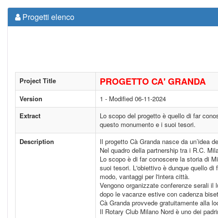
Progetti elenco
PROGETTO CA' GRANDA
Project Title
Version
1 - Modified 06-11-2024
Extract
Lo scopo del progetto è quello di far conos
questo monumento e i suoi tesori.
Description
Il progetto Cà Granda nasce da un’idea del
Nel quadro della partnership tra i R.C. Mila
Lo scopo è di far conoscere la storia di M
suoi tesori. L'obiettivo è dunque quello d
modo, vantaggi per l'intera città.
Vengono organizzate conferenze serali il lu
dopo le vacanze estive con cadenza biset
Cà Granda provvede gratuitamente alla loca
Il Rotary Club Milano Nord è uno dei padrin