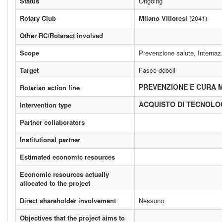
Status
Ongoing
Rotary Club
Milano Villoresi
(2041)
Other RC/Rotaract involved
Scope
Prevenzione salute, Internaz
Target
Fasce deboli
PREVENZIONE E CURA 
Rotarian action line
ACQUISTO DI TECNOLO
Intervention type
Partner collaborators
Institutional partner
Estimated economic resources
Economic resources actually
allocated to the project
Direct shareholder involvement
Nessuno
Objectives that the project aims to