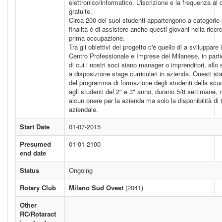
elettronico/informatico. L'iscrizione e la frequenza ai 
gratuite.
Circa 200 dei suoi studenti appartengono a categorie p
finalità è di assistere anche questi giovani nella ricerc
prima occupazione.
Tra gli obiettivi del progetto c'è quello di a sviluppare i 
Centro Professionale e Imprese del Milanese, in parti
di cui i nostri soci siano manager o imprenditori, allo
a disposizione stage curriculari in azienda. Questi st
del programma di formazione degli studenti della scuol
agli studenti del 2" e 3" anno, durano 5/8 settimane
alcun onere per la azienda ma solo la disponibilità di 
aziendale.
Start Date
01-07-2015
Presumed
01-01-2100
end date
Status
Ongoing
Rotary Club
Milano Sud Ovest
(2041)
Other
RC/Rotaract