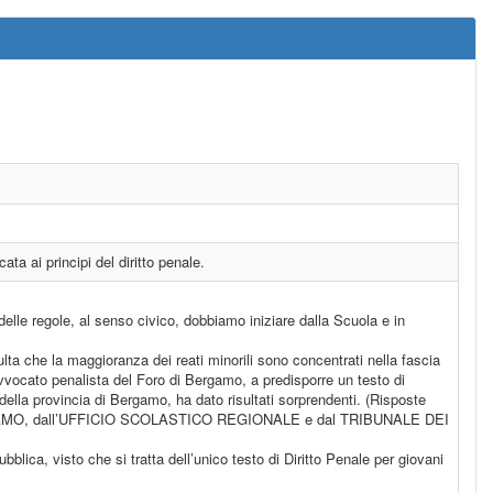
ta ai principi del diritto penale.
elle regole, al senso civico, dobbiamo iniziare dalla Scuola e in
sulta che la maggioranza dei reati minorili sono concentrati nella fascia
ocato penalista del Foro di Bergamo, a predisporre un testo di
ella provincia di Bergamo, ha dato risultati sorprendenti. (Risposte
I BERGAMO, dall’UFFICIO SCOLASTICO REGIONALE e dal TRIBUNALE DEI
 visto che si tratta dell’unico testo di Diritto Penale per giovani