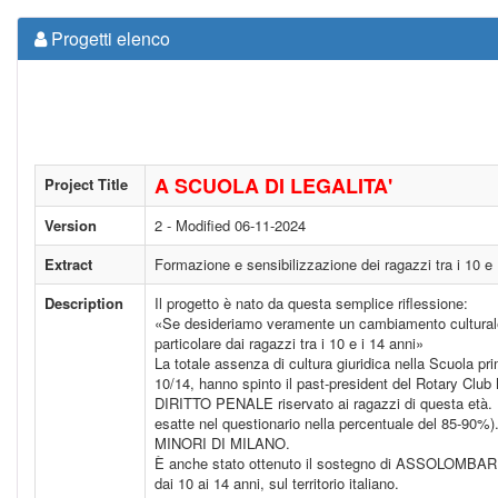
Progetti elenco
A SCUOLA DI LEGALITA'
Project Title
Version
2 - Modified 06-11-2024
Extract
Formazione e sensibilizzazione dei ragazzi tra i 10 e 14
Description
Il progetto è nato da questa semplice riflessione:
«Se desideriamo veramente un cambiamento culturale ne
particolare dai ragazzi tra i 10 e i 14 anni»
La totale assenza di cultura giuridica nella Scuola prim
10/14, hanno spinto il past-president del Rotary Cl
DIRITTO PENALE riservato ai ragazzi di questa età. È s
esatte nel questionario nella percentuale del 8
MINORI DI MILANO.
È anche stato ottenuto il sostegno di ASSOLOMBARDA 
dai 10 ai 14 anni, sul territorio italiano.