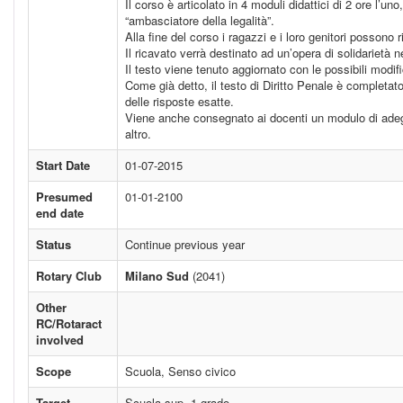
Il corso è articolato in 4 moduli didattici di 2 ore l’u
“ambasciatore della legalità”.
Alla fine del corso i ragazzi e i loro genitori possono 
Il ricavato verrà destinato ad un’opera di solidarietà 
Il testo viene tenuto aggiornato con le possibili modif
Come già detto, il testo di Diritto Penale è completat
delle risposte esatte.
Viene anche consegnato ai docenti un modulo di adegua
altro.
Start Date
01-07-2015
Presumed
01-01-2100
end date
Status
Continue previous year
Rotary Club
Milano Sud
(2041)
Other
RC/Rotaract
involved
Scope
Scuola, Senso civico
Target
Scuola sup. 1 grado