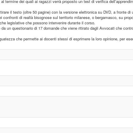
no, al termine dei quali ai ragazzi verrà proposto un test di verifica dell’appren
ritirare il testo (oltre 50 pagine) con la versione elettronica su DVD, a fronte di
nei confronti di realtà bisognose sul territorio milanese, o bergamasco, su propo
iche legislative che possono intervenire durante il corso.
o da un questionario di 17 domande che viene ritirato dagli Avvocati che contr
tezza che permette ai docenti stessi di esprimere la loro opinione, per esemp