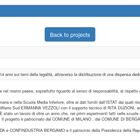
Back to projects
 anni sui temi della legalità, attraverso la distribuzione di una dispensa dedica
l nostro paese, soprattutto riguardo al senso di responsabilità, al rispetto d
aria e nella Scuola Media Inferiore, oltre ai dati forniti dall’ISTAT dai quali ri
ub Milano Sud ERMANNA VEZZOLI con il supporto tecnico di RITA DUZIONI, avv
tato un lavoro di oltre un anno che, nei primi esperimenti fatti nelle scuole d
5-90%). Il progetto è patrocinato dal COMUNE di MILANO , dal COMUNE D
e CONFINDUSTRIA BERGAMO e il patrocinio della Presidenza della Repubblica,