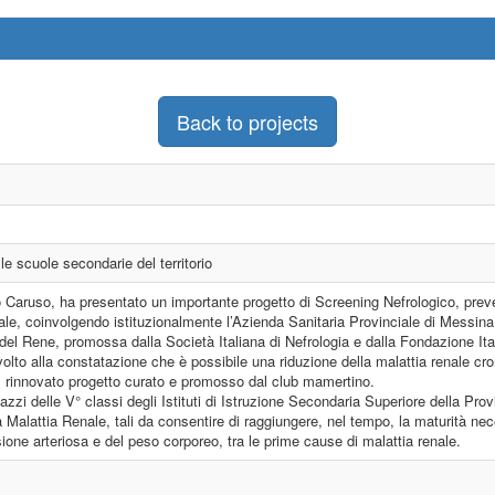
Back to projects
le scuole secondarie del territorio
 Caruso, ha presentato un importante progetto di Screening Nefrologico, preven
ciale, coinvolgendo istituzionalmente l’Azienda Sanitaria Provinciale di Messina, 
 del Rene, promossa dalla Società Italiana di Nefrologia e dalla Fondazione I
ivolto alla constatazione che è possibile una riduzione della malattia renale c
il rinnovato progetto curato e promosso dal club mamertino.
agazzi delle V° classi degli Istituti di Istruzione Secondaria Superiore della Prov
ella Malattia Renale, tali da consentire di raggiungere, nel tempo, la maturità
sione arteriosa e del peso corporeo, tra le prime cause di malattia renale.