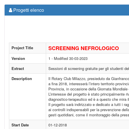
Progetti elenco
SCREENING NEFROLOGICO
Project Title
Version
1 - Modified 30-03-2023
Extract
Sessioni di screening gratuite per gli studenti del
Description
Il Rotary Club Milazzo, presieduto da Gianfranco
a fina 2018, interesserà l’intero territorio provin
Provincia, in occasione della Giornata Mondiale
L’interesse del progetto è stato principalmente r
diagnostico-terapeutico ed è a questo che mira 
Il progetto sarà indirizzato e dedicato a tutti i r
ai controlli indispensabili per la prevenzione d
gesti quotidiani, come il monitoraggio della pres
Start Date
01-12-2018