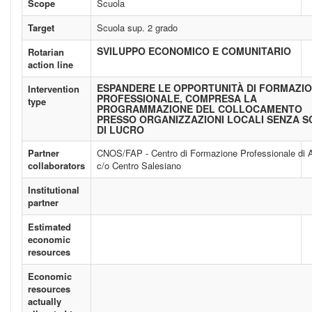
Scope
Scuola
Target
Scuola sup. 2 grado
SVILUPPO ECONOMICO E COMUNITARIO
Rotarian
action line
ESPANDERE LE OPPORTUNITÀ DI FORMAZI
Intervention
PROFESSIONALE, COMPRESA LA
type
PROGRAMMAZIONE DEL COLLOCAMENTO
PRESSO ORGANIZZAZIONI LOCALI SENZA 
DI LUCRO
Partner
CNOS/FAP - Centro di Formazione Professionale di 
collaborators
c/o Centro Salesiano
Institutional
partner
Estimated
economic
resources
Economic
resources
actually