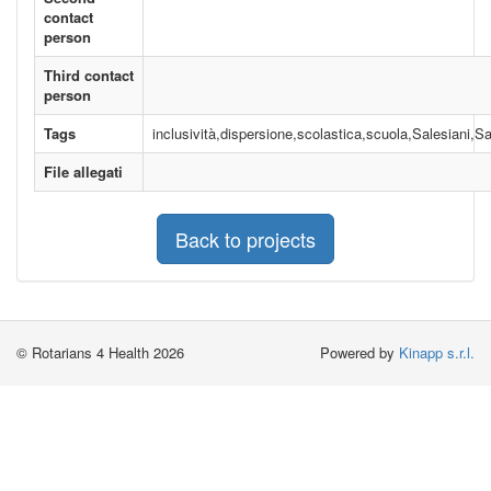
contact
person
Third contact
person
Tags
inclusività,dispersione,scolastica,scuola,Salesiani,S
File allegati
Back to projects
© Rotarians 4 Health 2026
Powered by
Kinapp s.r.l.