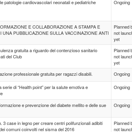
e patologie cardiovascolari neonatali e pediatriche
Ongoing
NFORMAZIONE E COLLABORAZIONE A STAMPA E
Planned 
I UNA PUBBLICAZIONE SULLA VACCINAZIONE ANTI
not laun
yet
sulenza gratuita a riguardo del contenzioso sanitario
Planned 
ati del Club
not laun
yet
azione professionale gratuita per ragazzi disabili.
Ongoing
 serie di “Health point” per la salute emotiva e
Ongoing
le
ormazione e prevenzione del diabete mellito e delle sue
Ongoing
n. 3 case in legno per creare centri polifunzionali adibiti
Planned 
e dei comuni coinvolti nel sisma del 2016
not laun