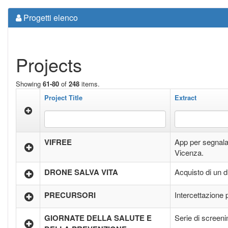
Progetti elenco
Projects
Showing
61-80
of
248
items.
Project Title
Extract
VIFREE
App per segnalare
Vicenza.
DRONE SALVA VITA
Acquisto di un 
PRECURSORI
Intercettazione 
GIORNATE DELLA SALUTE E
Serie di screeni